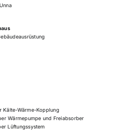
 Unna
baus
Gebäudeausrüstung
zur Kälte-Wärme-Kopplung
über Wärmepumpe und Freiabsorber
ber Lüftungssystem