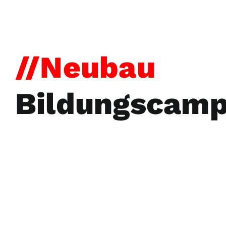
//
Neubau
Bildungscam